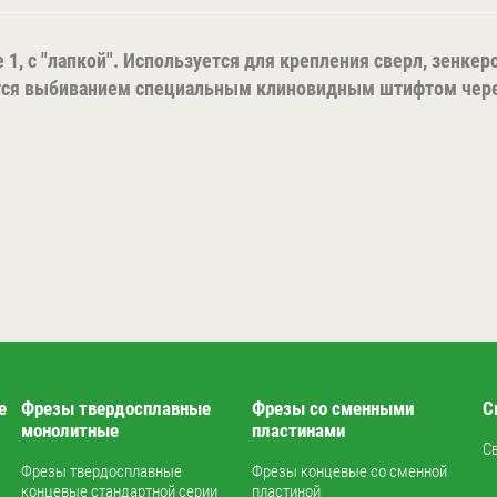
 1, с "лапкой". Используется для крепления сверл, зенкеро
ается выбиванием специальным клиновидным штифтом чере
е
Фрезы твердосплавные
Фрезы со сменными
С
монолитные
пластинами
С
Фрезы твердосплавные
Фрезы концевые со сменной
концевые стандартной серии
пластиной