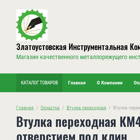
Златоустовская Инструментальная Ко
Магазин качественного металлорежущего инс
Главная
О Компании
Оп
КАТАЛОГ ТОВАРОВ
Главная
  /  
Оснастка
  /  
Втулка переходная
  /  Втулка пер
Втулка переходная КМ4 
отверстием под клин