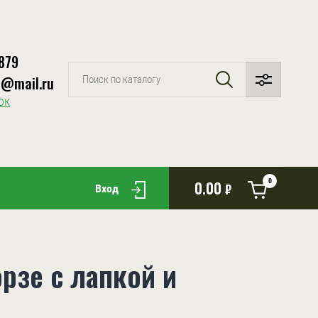
879
p@mail.ru
ок
0
0.00
₽
Вход
рзе с лапкой и