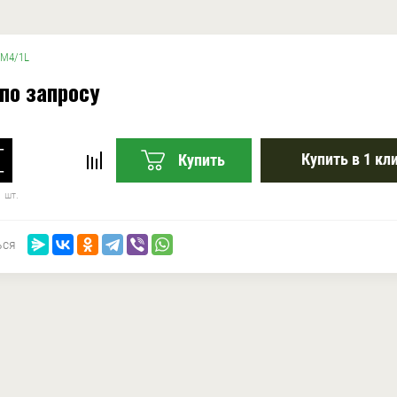
M4/1L
по запросу
−
Купить в 1 кл
Купить
+
1 шт.
ься