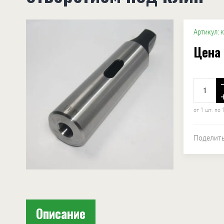
Артикул:
K
Цена 
от 1 шт. по 
Поделит
Описание