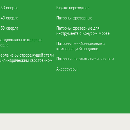
3D сверла
Втулка переходная
4D сверла
Патроны фрезерные
5D сверла
Патроны фрезерные для
инструмента с Конусом Морзе
вердосплавные цельные
Патроны резьбонарезные с
верла
компенсацией по длине
верла из быстрорежущей стали
Патроны сверлильные и оправки
 цилиндрическим хвостовиком
Аксессуары