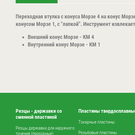
Переходная втулка с конуса Морзе 4 на конус Морзе
конусом Морзе 1, с "лапкой". Инструмент извлек
Внешний конус Морзе - КМ 4
Внутренний конус Морзе - КМ 1
Резцы - державки со
Пластины твердосплавны
сменной пластиной
Токарные пластины
Резцы державки для наружного
Резьбовые пластины
точения (проходные)