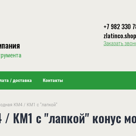
+7 982 330 7
zlatinco.sho
мпания
Заказать звон
трумента
лата / доставка
Контакты
еходная КМ4 / КМ1 с "лапкой"
/ КМ1 с "лапкой" конус мо