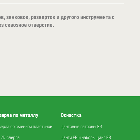
в, зенковок, разверток и другого инструмента с
з сквозное отверстие.
верла по металлу
Оснастка
верла со сменной пластиной
Цанговые патроны ER
2D сверла
Цанги ER и наборы цанг ER