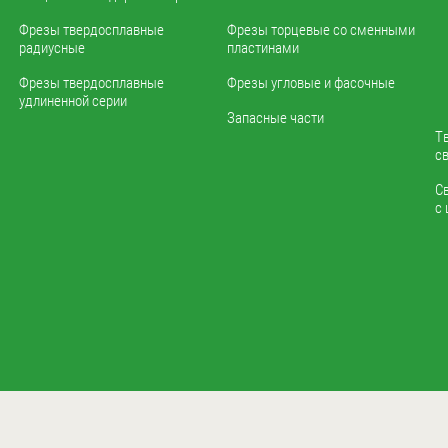
Фрезы твердосплавные
Фрезы торцевые со сменными
радиусные
пластинами
Фрезы твердосплавные
Фрезы угловые и фасочные
удлиненной серии
Запасные части
Т
с
С
с