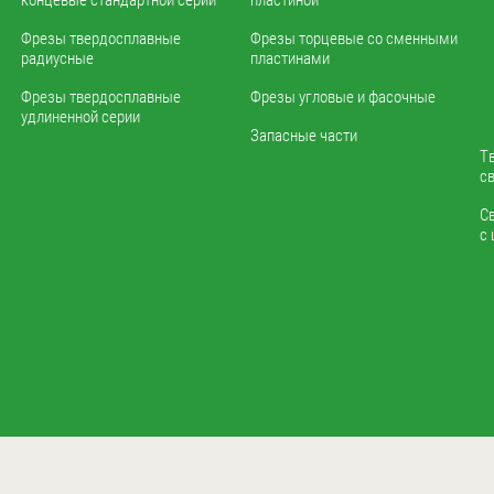
концевые стандартной серии
пластиной
Фрезы твердосплавные
Фрезы торцевые со сменными
радиусные
пластинами
Фрезы твердосплавные
Фрезы угловые и фасочные
удлиненной серии
Запасные части
Т
с
С
с