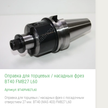
Оправка для торцевых / насадных фрез
BT40 FMB27 L60
Артикул:
BT40FMB27L60
Оправка для торцевых / насадных фрез с посадочным
отверстием 27 мм. BT40 (MAS 403) FMB27 L60