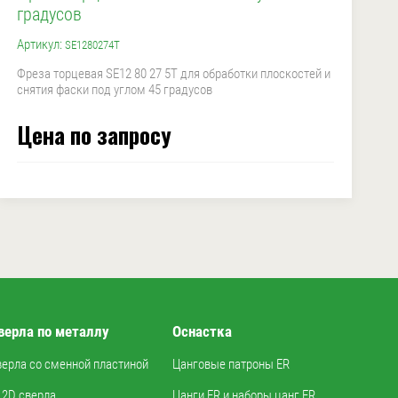
градусов
Артикул:
SE1280274T
Фреза торцевая SE12 80 27 5T для обработки плоскостей и
снятия фаски под углом 45 градусов
Цена по запросу
верла по металлу
Оснастка
верла со сменной пластиной
Цанговые патроны ER
2D сверла
Цанги ER и наборы цанг ER