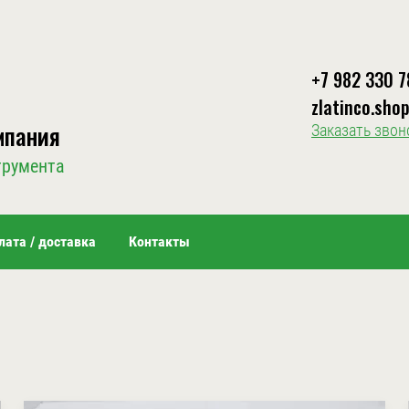
+7 982 330 7
zlatinco.sho
мпания
Заказать звон
трумента
лата / доставка
Контакты