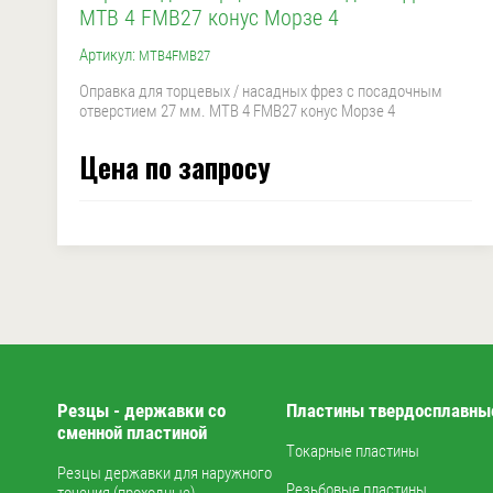
MTB 4 FMB27 конус Морзе 4
Артикул:
MTB4FMB27
Оправка для торцевых / насадных фрез с посадочным
отверстием 27 мм. MTB 4 FMB27 конус Морзе 4
Цена по запросу
Резцы - державки со
Пластины твердосплавны
сменной пластиной
Токарные пластины
Резцы державки для наружного
Резьбовые пластины