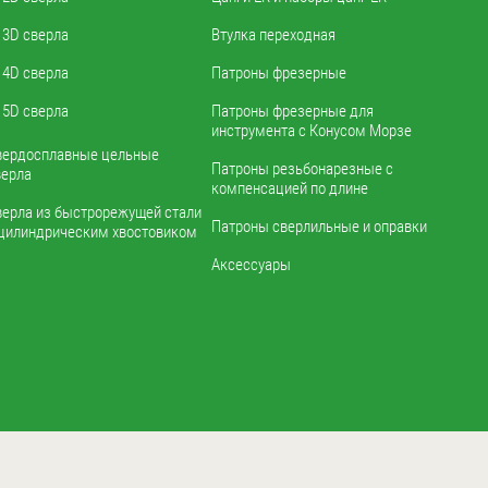
3D сверла
Втулка переходная
4D сверла
Патроны фрезерные
5D сверла
Патроны фрезерные для
инструмента с Конусом Морзе
вердосплавные цельные
Патроны резьбонарезные с
верла
компенсацией по длине
верла из быстрорежущей стали
Патроны сверлильные и оправки
 цилиндрическим хвостовиком
Аксессуары