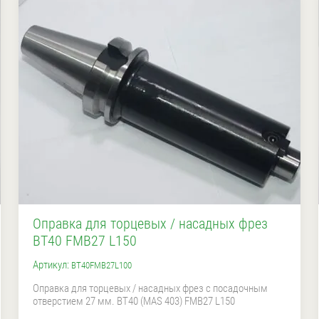
Оправка для торцевых / насадных фрез
BT40 FMB27 L150
Артикул:
BT40FMB27L100
Оправка для торцевых / насадных фрез с посадочным
отверстием 27 мм. BT40 (MAS 403) FMB27 L150