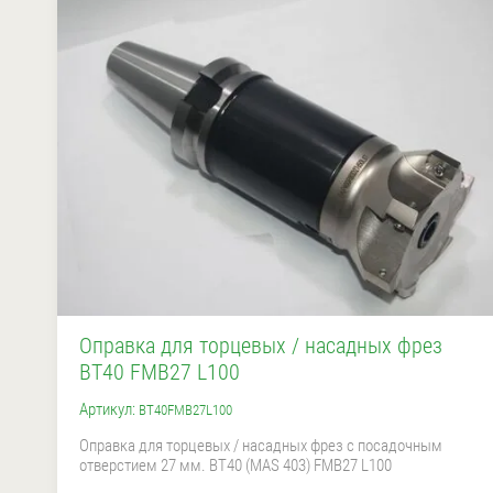
Оправка для торцевых / насадных фрез
BT40 FMB27 L100
Артикул:
BT40FMB27L100
Оправка для торцевых / насадных фрез с посадочным
отверстием 27 мм. BT40 (MAS 403) FMB27 L100