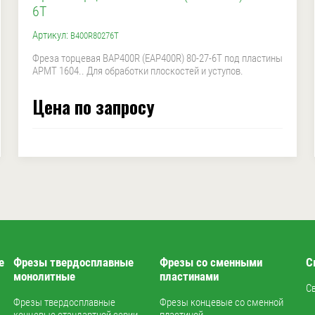
6T
Артикул:
B400R80276T
Фреза торцевая BAP400R (EAP400R) 80-27-6T под пластины
APMT 1604.. Для обработки плоскостей и уступов.
Цена по запросу
е
Фрезы твердосплавные
Фрезы со сменными
С
монолитные
пластинами
С
Фрезы твердосплавные
Фрезы концевые со сменной