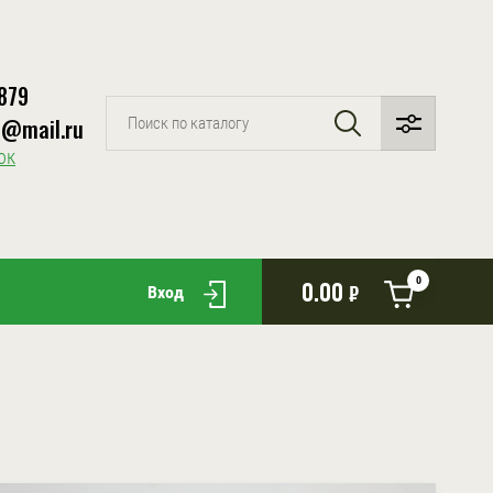
879
p@mail.ru
ок
0
0.00
₽
Вход